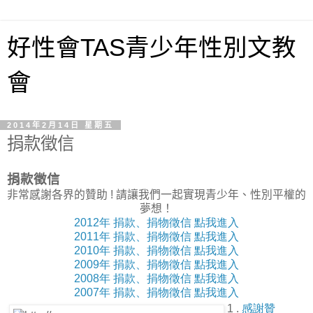
好性會TAS青少年性別文教
會
2014年2月14日 星期五
捐款徵信
捐款徵信
非常感謝各界的贊助
!
請讓我們一起實現青少年、性別平權的
夢想！
2012
年
捐款、捐物徵信
點我進入
2011
年
捐款、捐物徵信
點我進入
2010
年
捐款、捐物徵信
點我進入
2009
年
捐款、捐物徵信
點我進入
2008
年
捐款、捐物徵信
點我進入
2007
年
捐款、捐物徵信
點我進入
1 .
感謝贊