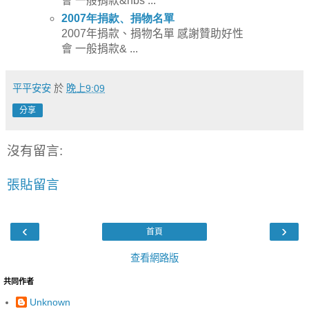
會 一般捐款
&nbs ...
2007
年捐款、捐物名單
2007
年捐款、捐物名單 感謝贊助好性
會 一般捐款
& ...
平平安安
於
晚上9:09
分享
沒有留言:
張貼留言
‹
›
首頁
查看網路版
共同作者
Unknown